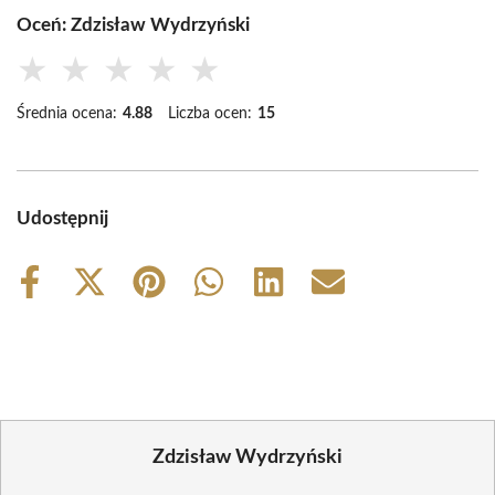
Oceń: Zdzisław Wydrzyński
★
★
★
★
★
Średnia ocena:
4.88
Liczba ocen:
15
Udostępnij
Share
Share
Share
Share
Share
Share
on
on
on
on
on
on
Facebook
X
Pinterest
WhatsApp
LinkedIn
Email
(Twitter)
Zdzisław Wydrzyński