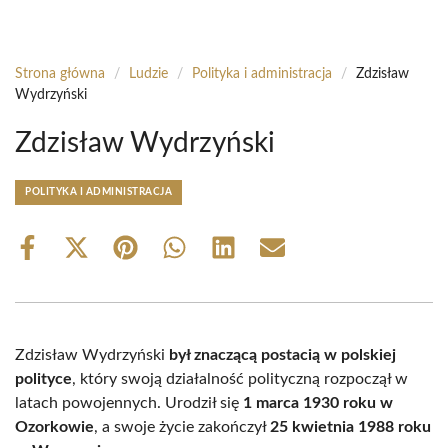
Strona główna
/
Ludzie
/
Polityka i administracja
/
Zdzisław
Wydrzyński
Zdzisław Wydrzyński
POLITYKA I ADMINISTRACJA
Share
Share
Share
Share
Share
Share
on
on
on
on
on
on
Facebook
X
Pinterest
WhatsApp
LinkedIn
Email
(Twitter)
Zdzisław Wydrzyński
był znaczącą postacią w polskiej
polityce
, który swoją działalność polityczną rozpoczął w
latach powojennych. Urodził się
1 marca 1930 roku w
Ozorkowie
, a swoje życie zakończył
25 kwietnia 1988 roku