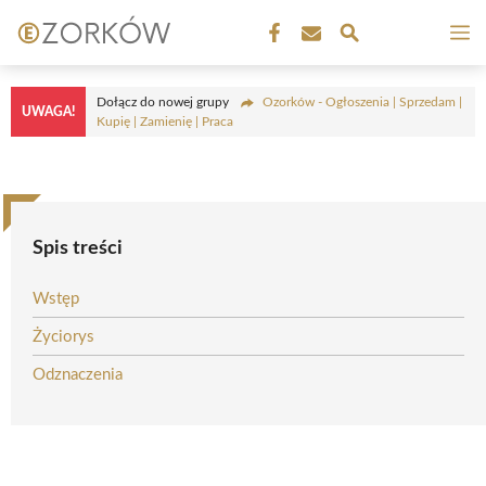
Przejdź
M
do
treści
Dołącz do nowej grupy
Ozorków - Ogłoszenia | Sprzedam |
UWAGA!
Kupię | Zamienię | Praca
Spis treści
Wstęp
Życiorys
Odznaczenia