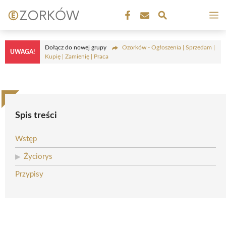
Przejdź
M
do
treści
Dołącz do nowej grupy
Ozorków - Ogłoszenia | Sprzedam |
UWAGA!
Kupię | Zamienię | Praca
Spis treści
Wstęp
Życiorys
Przypisy