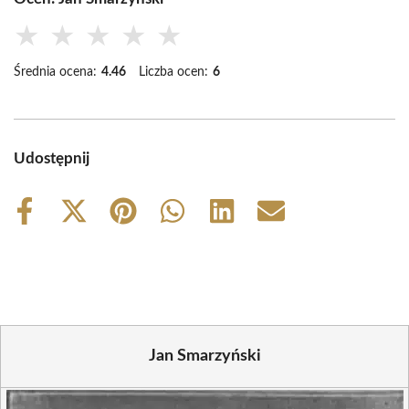
★
★
★
★
★
Średnia ocena:
4.46
Liczba ocen:
6
Udostępnij
Share
Share
Share
Share
Share
Share
on
on
on
on
on
on
Facebook
X
Pinterest
WhatsApp
LinkedIn
Email
(Twitter)
Jan Smarzyński