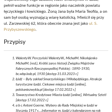
pełnił ważne funkcje w regionie jako naczelnik powiatu
łęczyckiego i łowickiego. Żoną Jana była Maria Teofila, a on
sam był osobą wyznającą wiarę katolicką. Mieścił się przy
ul. Zarzewskiej 62, która obecnie znana jest jako
ul. S.
Przybyszewskiego
.
Przypisy
WalentyW. Perczyński WalentyW., MichałM. Nikołajenko
MichałM. (red.), Krótki zarys historji Związku Majstrów
Fabrycznych Rzeczypospolitej Polskiej : 1890-1930,
bc.wbp.lodz.pl, 1930 [dostęp 31.03.2023 r.]
Łódź – Były zakład Smarzyńskiego i Miłobędzkiego. Atrakcje
turystyczne Łodzi. Ciekawe miejsca Łodzi [online],
polskaniezwykla.pl [dostęp 17.02.2022 r.]
Towarzystwo Kredytowe Miasta Łodzi [online], Wirtualny Sztetl
[dostęp 17.02.2022 r.]
a b c Antoni Goerne. Wybory do Rady Miejskiej w Łodzi w
Styczniu 1917 r.. „Informator m. Łodzi z kalendarzem na rok