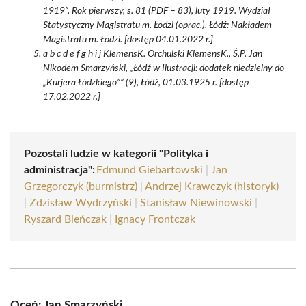
1919”. Rok pierwszy, s. 81 (PDF – 83), luty 1919. Wydział
Statystyczny Magistratu m. Łodzi (oprac.). Łódź: Nakładem
Magistratu m. Łodzi. [dostęp 04.01.2022 r.]
a b c d e f g h i j KlemensK. Orchulski KlemensK., Ś.P. Jan
Nikodem Smarzyński, „Łódź w Ilustracji: dodatek niedzielny do
„Kurjera Łódzkiego”” (9), Łódź, 01.03.1925 r. [dostęp
17.02.2022 r.]
Pozostali ludzie w kategorii "Polityka i
administracja":
Edmund Giebartowski
|
Jan
Grzegorczyk (burmistrz)
|
Andrzej Krawczyk (historyk)
|
Zdzisław Wydrzyński
|
Stanisław Niewinowski
|
Ryszard Bieńczak
|
Ignacy Frontczak
Oceń: Jan Smarzyński