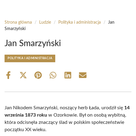
Strona główna
/
Ludzie
/
Polityka i administracja
/
Jan
Smarzyński
Jan Smarzyński
POLITYKA I ADMINISTRACJA
Share
Share
Share
Share
Share
Share
on
on
on
on
on
on
Facebook
X
Pinterest
WhatsApp
LinkedIn
Email
(Twitter)
Jan Nikodem Smarzyński, noszący herb Łada, urodził się
14
września 1873 roku
w Ozorkowie. Był on osobą wybitną,
która odcisnęła znaczący ślad w polskim społeczeństwie
początku XX wieku.