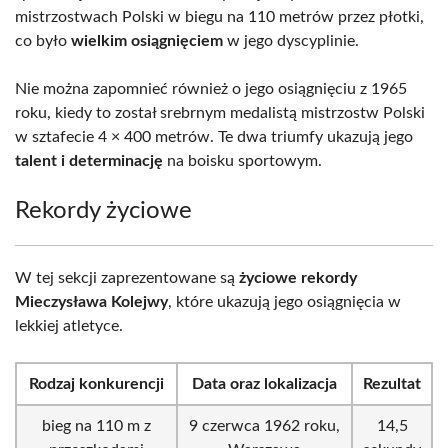
mistrzostwach Polski w biegu na 110 metrów przez płotki,
co było
wielkim osiągnięciem
w jego dyscyplinie.
Nie można zapomnieć również o jego osiągnięciu z 1965
roku, kiedy to został srebrnym medalistą mistrzostw Polski
w sztafecie 4 × 400 metrów. Te dwa triumfy ukazują jego
talent i determinację
na boisku sportowym.
Rekordy życiowe
W tej sekcji zaprezentowane są
życiowe rekordy
Mieczysława Kolejwy
, które ukazują jego osiągnięcia w
lekkiej atletyce.
Rodzaj konkurencji
Data oraz lokalizacja
Rezultat
bieg na 110 m z
9 czerwca 1962 roku,
14,5