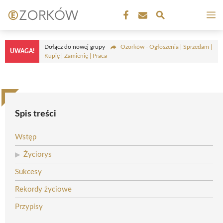
Przejdź
M
do
treści
Dołącz do nowej grupy
Ozorków - Ogłoszenia | Sprzedam |
UWAGA!
Kupię | Zamienię | Praca
Spis treści
Wstęp
Życiorys
Sukcesy
Rekordy życiowe
Przypisy