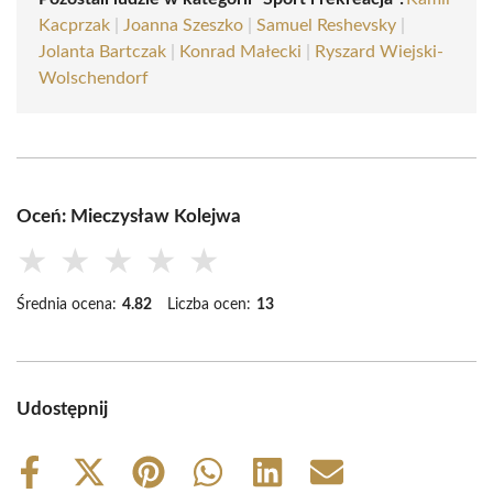
Kacprzak
|
Joanna Szeszko
|
Samuel Reshevsky
|
Jolanta Bartczak
|
Konrad Małecki
|
Ryszard Wiejski-
Wolschendorf
Oceń: Mieczysław Kolejwa
★
★
★
★
★
Średnia ocena:
4.82
Liczba ocen:
13
Udostępnij
Share
Share
Share
Share
Share
Share