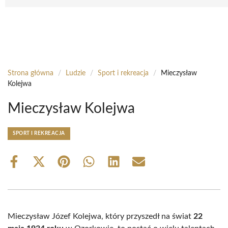
Strona główna
/
Ludzie
/
Sport i rekreacja
/
Mieczysław
Kolejwa
Mieczysław Kolejwa
SPORT I REKREACJA
Share
Share
Share
Share
Share
Share
on
on
on
on
on
on
Facebook
X
Pinterest
WhatsApp
LinkedIn
Email
(Twitter)
Mieczysław Józef Kolejwa, który przyszedł na świat
22