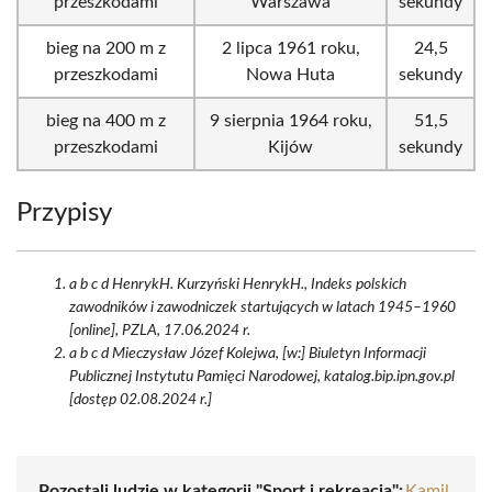
przeszkodami
Warszawa
sekundy
bieg na 200 m z
2 lipca 1961 roku,
24,5
przeszkodami
Nowa Huta
sekundy
bieg na 400 m z
9 sierpnia 1964 roku,
51,5
przeszkodami
Kijów
sekundy
Przypisy
a b c d HenrykH. Kurzyński HenrykH., Indeks polskich
zawodników i zawodniczek startujących w latach 1945–1960
[online], PZLA, 17.06.2024 r.
a b c d Mieczysław Józef Kolejwa, [w:] Biuletyn Informacji
Publicznej Instytutu Pamięci Narodowej, katalog.bip.ipn.gov.pl
[dostęp 02.08.2024 r.]
Pozostali ludzie w kategorii "Sport i rekreacja":
Kamil