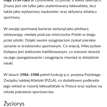
maja 1934 roku
w Ozorkowie, to postać o wielu talentach.
Znany jest nie tylko jako utalentowany lekkoatleta, lecz
także jako wpływowy naukowiec oraz aktywny działacz
sportowy.
W swojej sportowej karierze zasłynął jako płotkarz,
zdobywając medale podczas mistrzostw Polski w biegu
przez płotki. Dzięki swoim osiągnięciom zyskał szerokie
uznanie w środowisku sportowym. Co więcej, Mieczysław
Kolejwa jest doktorem habilitowanym, co stanowi dowód
na jego zaangażowanie i osiągnięcia również w dziedzinie
nauki.
W latach
1986–1988
pełnił funkcję p.o. prezesa Polskiego
Związku Lekkiej Atletyki (PZLA), co dodatkowo podkreśla
jego wkład w rozwój lekkoatletyki w Polsce oraz wpływ na
młode pokolenia sportowców.
Życiorys