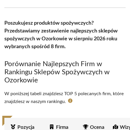
Facebook
X
Pinterest
WhatsApp
LinkedIn
Email
(Twitter)
Poszukujesz produktów spożywczych?
Przedstawiamy zestawienie najlepszych sklepów
spożywczych w Ozorkowie w sierpniu 2026 roku
wybranych spośród 8 firm.
Porównanie Najlepszych Firm w
Rankingu Sklepów Spożywczych w
Ozorkowie
W poniższej tabeli znajdziesz TOP 5 polecanych firm, które
znajdziesz w naszym rankingu.
Pozycja
Firma
Ocena
Wiz