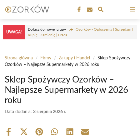
Przejdź
M
do
treści
Dołącz do nowej grupy
Ozorków - Ogłoszenia | Sprzedam |
UWAGA!
Kupię | Zamienię | Praca
Strona główna
/
Firmy
/
Zakupy i Handel
/
Sklep Spożywczy
Ozorków – Najlepsze Supermarkety w 2026 roku
Sklep Spożywczy Ozorków –
Najlepsze Supermarkety w 2026
roku
Data dodania:
3 sierpnia 2026 r.
Share
Share
Share
Share
Share
Share
on
on
on
on
on
on