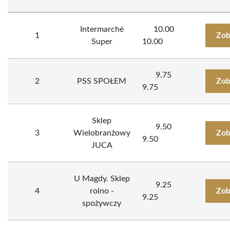
Intermarché
10.00
1
Zob
Super
10.00
9.75
2
PSS SPOŁEM
Zob
9.75
Sklep
9.50
3
Wielobranżowy
Zob
9.50
JUCA
U Magdy. Sklep
9.25
4
rolno -
Zob
9.25
spożywczy