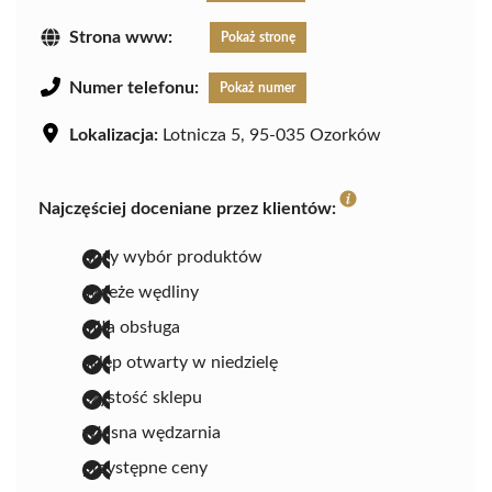
Strona www:
Pokaż stronę
Numer telefonu:
Pokaż numer
Lokalizacja:
Lotnicza 5, 95-035 Ozorków
Najczęściej doceniane przez klientów:
duży wybór produktów
świeże wędliny
miła obsługa
sklep otwarty w niedzielę
czystość sklepu
własna wędzarnia
przystępne ceny