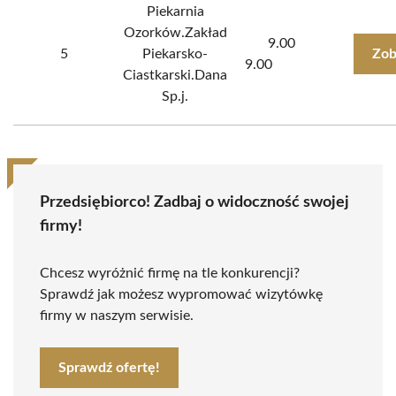
Piekarnia
Ozorków.Zakład
9.00
5
Piekarsko-
Zob
9.00
Ciastkarski.Dana
Sp.j.
Przedsiębiorco! Zadbaj o widoczność swojej
firmy!
Chcesz wyróżnić firmę na tle konkurencji?
Sprawdź jak możesz wypromować wizytówkę
firmy w naszym serwisie.
Sprawdź ofertę!