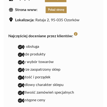
Strona www:
Pokaż stronę
Lokalizacja:
Rataja 2, 95-035 Ozorków
Najczęściej doceniane przez klientów:
miła obsługa
świeże produkty
duży wybór towarów
dobrze zaopatrzony sklep
czystość i porządek
osiedlowy charakter sklepu
możliwość zamówień specjalnych
przystępne ceny