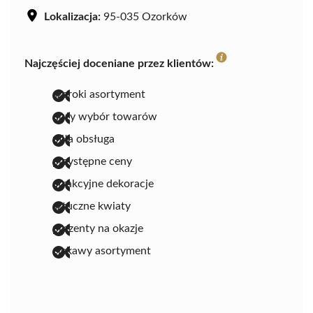
Lokalizacja:
95-035 Ozorków
Najczęściej doceniane przez klientów:
szeroki asortyment
duży wybór towarów
miła obsługa
przystępne ceny
atrakcyjne dekoracje
sztuczne kwiaty
prezenty na okazje
ciekawy asortyment