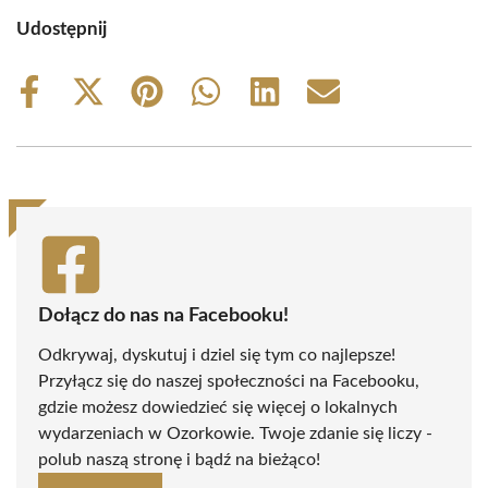
Udostępnij
Share
Share
Share
Share
Share
Share
on
on
on
on
on
on
Facebook
X
Pinterest
WhatsApp
LinkedIn
Email
(Twitter)
Dołącz do nas na Facebooku!
Odkrywaj, dyskutuj i dziel się tym co najlepsze!
Przyłącz się do naszej społeczności na Facebooku,
gdzie możesz dowiedzieć się więcej o lokalnych
wydarzeniach w Ozorkowie. Twoje zdanie się liczy -
polub naszą stronę i bądź na bieżąco!