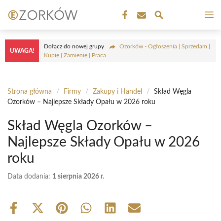
Przejdź
M
do
treści
Dołącz do nowej grupy
Ozorków - Ogłoszenia | Sprzedam |
UWAGA!
Kupię | Zamienię | Praca
Strona główna
/
Firmy
/
Zakupy i Handel
/
Skład Węgla
Ozorków – Najlepsze Składy Opału w 2026 roku
Skład Węgla Ozorków –
Najlepsze Składy Opału w 2026
roku
Data dodania:
1 sierpnia 2026 r.
Share
Share
Share
Share
Share
Share
on
on
on
on
on
on