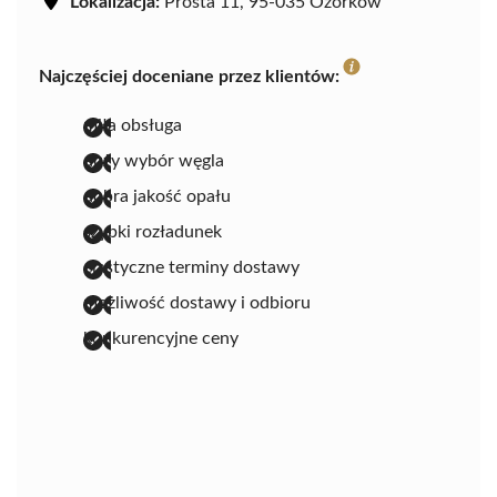
Lokalizacja:
Prosta 11, 95-035 Ozorków
Najczęściej doceniane przez klientów:
miła obsługa
duży wybór węgla
dobra jakość opału
szybki rozładunek
elastyczne terminy dostawy
możliwość dostawy i odbioru
konkurencyjne ceny