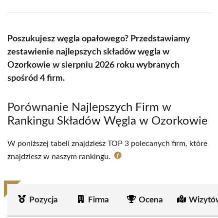
Facebook
X
Pinterest
WhatsApp
LinkedIn
Email
(Twitter)
Poszukujesz węgla opałowego? Przedstawiamy
zestawienie najlepszych składów węgla w
Ozorkowie w sierpniu 2026 roku wybranych
spośród 4 firm.
Porównanie Najlepszych Firm w
Rankingu Składów Węgla w Ozorkowie
W poniższej tabeli znajdziesz TOP 3 polecanych firm, które
znajdziesz w naszym rankingu.
Pozycja
Firma
Ocena
Wizytó