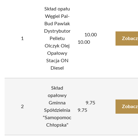
Skład opału
Węgiel Pal-
Bud Pawlak
Dystrybutor
10.00
1
Pelletu
Zobacz
10.00
Olczyk Olej
Opałowy
Stacja ON
Diesel
Skład
opałowy
Gminna
9.75
2
Zobacz
Spółdzielnia
9.75
"Samopomoc
Chłopska"