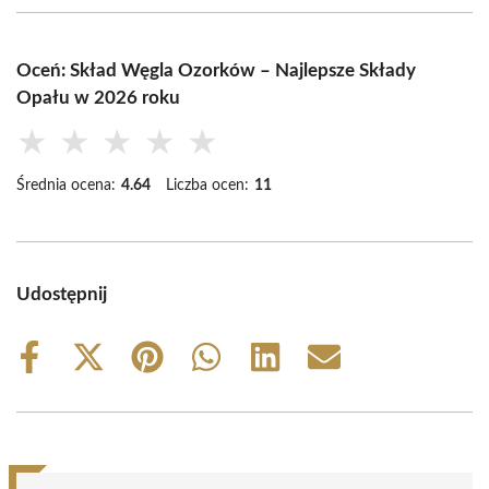
Oceń: Skład Węgla Ozorków – Najlepsze Składy
Opału w 2026 roku
★
★
★
★
★
Średnia ocena:
4.64
Liczba ocen:
11
Udostępnij
Share
Share
Share
Share
Share
Share
on
on
on
on
on
on
Facebook
X
Pinterest
WhatsApp
LinkedIn
Email
(Twitter)