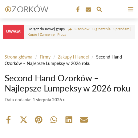
Przejdź
M
do
treści
Dołącz do nowej grupy
Ozorków - Ogłoszenia | Sprzedam |
UWAGA!
Kupię | Zamienię | Praca
Strona główna
/
Firmy
/
Zakupy i Handel
/
Second Hand
Ozorków – Najlepsze Lumpeksy w 2026 roku
Second Hand Ozorków –
Najlepsze Lumpeksy w 2026 roku
Data dodania:
1 sierpnia 2026 r.
Share
Share
Share
Share
Share
Share
on
on
on
on
on
on
Facebook
X
Pinterest
WhatsApp
LinkedIn
Email
(Twitter)