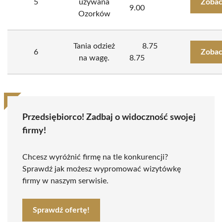
5
używana
Zobac
9.00
Ozorków
Tania odzież
8.75
6
Zobac
na wagę.
8.75
Przedsiębiorco! Zadbaj o widoczność swojej
firmy!
Chcesz wyróżnić firmę na tle konkurencji?
Sprawdź jak możesz wypromować wizytówkę
firmy w naszym serwisie.
Sprawdź ofertę!