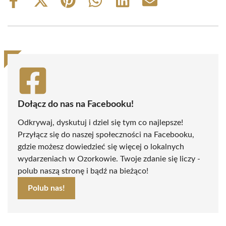
Share
Share
Share
Share
Share
Share
on
on
on
on
on
on
Facebook
X
Pinterest
WhatsApp
LinkedIn
Email
(Twitter)
Dołącz do nas na Facebooku!
Odkrywaj, dyskutuj i dziel się tym co najlepsze!
Przyłącz się do naszej społeczności na Facebooku,
gdzie możesz dowiedzieć się więcej o lokalnych
wydarzeniach w Ozorkowie. Twoje zdanie się liczy -
polub naszą stronę i bądź na bieżąco!
Polub nas!