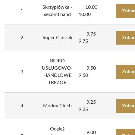
Skrzypiówka -
10.00
1
Zobac
second hand
10.00
9.75
2
Super Ciuszek
Zobac
9.75
BIURO
USŁUGOWO-
9.50
3
Zobac
HANDLOWE
9.50
TREZOR
9.25
4
Modny Ciuch
Zobac
9.25
Odzież
9.00