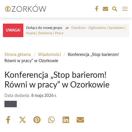
Przejdź
M
do
treści
Dołącz do nowej grupy
Ozorków - Ogłoszenia | Sprzedam |
UWAGA!
Kupię | Zamienię | Praca
Strona główna
/
Wiadomości
/
Konferencja „Stop barierom!
Równi w pracy” w Ozorkowie
Konferencja „Stop barierom!
Równi w pracy” w Ozorkowie
Data dodania:
8 maja 2026 r.
Share
Share
Share
Share
Share
Share
on
on
on
on
on
on
Facebook
X
Pinterest
WhatsApp
LinkedIn
Email