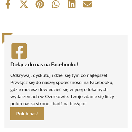
Share
Share
Share
Share
Share
Share
on
on
on
on
on
on
Facebook
X
Pinterest
WhatsApp
LinkedIn
Email
(Twitter)
Dołącz do nas na Facebooku!
Odkrywaj, dyskutuj i dziel się tym co najlepsze!
Przyłącz się do naszej społeczności na Facebooku,
gdzie możesz dowiedzieć się więcej o lokalnych
wydarzeniach w Ozorkowie. Twoje zdanie się liczy -
polub naszą stronę i bądź na bieżąco!
Polub nas!