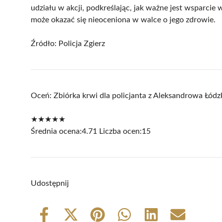
udziału w akcji, podkreślając, jak ważne jest wsparci
może okazać się nieoceniona w walce o jego zdrowie.
Źródło:
Policja Zgierz
Oceń: Zbiórka krwi dla policjanta z Aleksandrowa Łódz
★
★
★
★
★
Średnia ocena:
4.71
Liczba ocen:
15
Udostępnij
Share
Share
Share
Share
Share
Share