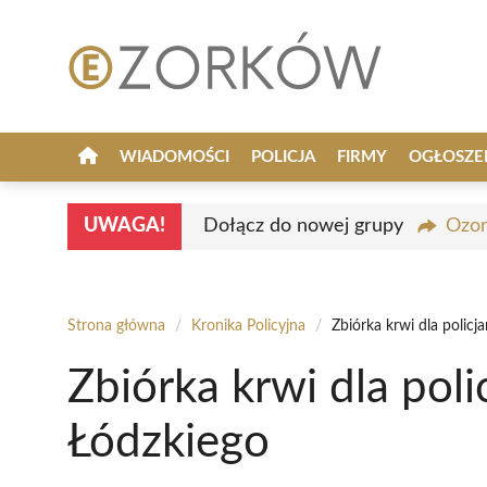
Przejdź
do
treści
WIADOMOŚCI
POLICJA
FIRMY
OGŁOSZE
UWAGA!
Dołącz do nowej grupy
Ozor
Strona główna
/
Kronika Policyjna
/
Zbiórka krwi dla polic
Zbiórka krwi dla pol
Łódzkiego