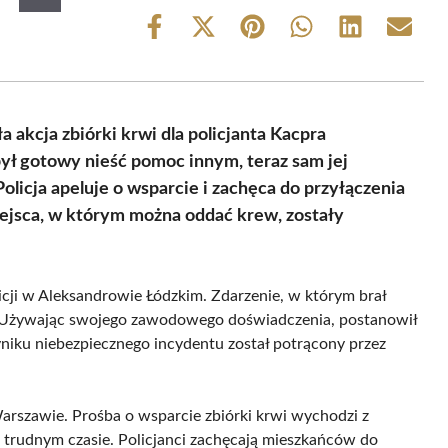
Share
Share
Share
Share
Share
Share
on
on
on
on
on
on
Facebook
X
Pinterest
WhatsApp
LinkedIn
Email
(Twitter)
akcja zbiórki krwi dla policjanta Kacpra
ył gotowy nieść pomoc innym, teraz sam jej
icja apeluje o wsparcie i zachęca do przyłączenia
miejsca, w którym można oddać krew, zostały
icji w Aleksandrowie Łódzkim. Zdarzenie, w którym brał
by. Używając swojego zawodowego doświadczenia, postanowił
ku niebezpiecznego incydentu został potrącony przez
szawie. Prośba o wsparcie zbiórki krwi wychodzi z
rudnym czasie. Policjanci zachęcają mieszkańców do