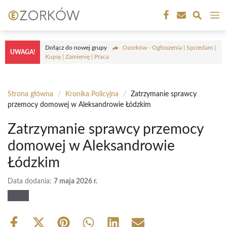
Przejdź
M
do
treści
Dołącz do nowej grupy
Ozorków - Ogłoszenia | Sprzedam |
UWAGA!
Kupię | Zamienię | Praca
Strona główna
/
Kronika Policyjna
/
Zatrzymanie sprawcy
przemocy domowej w Aleksandrowie Łódzkim
Zatrzymanie sprawcy przemocy
domowej w Aleksandrowie
Łódzkim
Data dodania:
7 maja 2026 r.
Share
Share
Share
Share
Share
Share