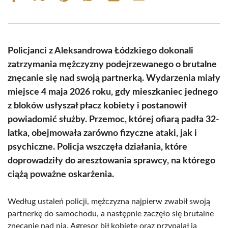
on
on
on
on
on
on
Facebook
X
Pinterest
WhatsApp
LinkedIn
Email
(Twitter)
Policjanci z Aleksandrowa Łódzkiego dokonali
zatrzymania mężczyzny podejrzewanego o brutalne
znęcanie się nad swoją partnerką. Wydarzenia miały
miejsce 4 maja 2026 roku, gdy mieszkaniec jednego
z bloków usłyszał płacz kobiety i postanowił
powiadomić służby. Przemoc, której ofiarą padła 32-
latka, obejmowała zarówno fizyczne ataki, jak i
psychiczne. Policja wszczęła działania, które
doprowadziły do aresztowania sprawcy, na którego
ciążą poważne oskarżenia.
Według ustaleń policji, mężczyzna najpierw zwabił swoją
partnerkę do samochodu, a następnie zaczęło się brutalne
znęcanie nad nią. Agresor bił kobietę oraz przypalał ją