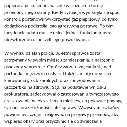
papierosami, co jednoznacznie wskazuje na formę
przemocy z jego strony. Kiedy sytuacja wymknęła się spod
kontroli, postanowił wykorzystać gaz pieprzowy, co tylko
dodatkowo podkreśla jego agresywną postawę. Po tym
incydencie udało mu się uciec, jednak funkcjonariusze
niezwłocznie rozpoczęli jego poszukiwania.
W wyniku działań policji, 36-letni sprawca został
zatrzymany w swoim miejscu zamieszkania, a następnie
osadzony w areszcie. Oprócz zarzutu znęcania się nad
partnerką, mężczyzna usłyszał także zarzuty dotyczące
kierowania gróźb karalnych oraz spowodowania
uszczerbku na zdrowiu. Sąd, na podstawie wniosku
prokuratora, zadecydował o zastosowaniu tymczasowego
aresztowania na okres trzech miesięcy, co pokazuje powagę
sytuacji oraz złożoność całej sprawy. Wszyscy mieszkańcy
powinni być czujni i reagować na przejawy przemocy, aby
wspierać ofiary oraz przyczynić się do zwalczania