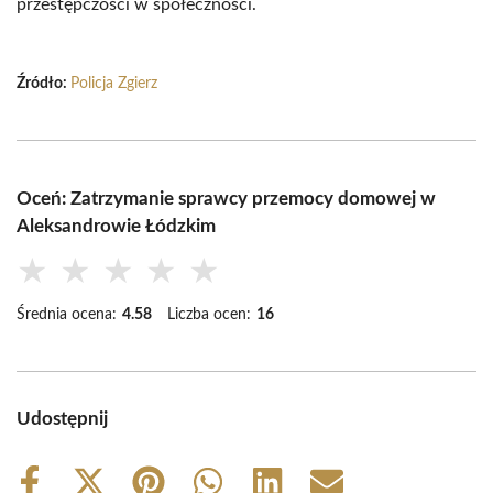
przestępczości w społeczności.
Źródło:
Policja Zgierz
Oceń: Zatrzymanie sprawcy przemocy domowej w
Aleksandrowie Łódzkim
★
★
★
★
★
Średnia ocena:
4.58
Liczba ocen:
16
Udostępnij
Share
Share
Share
Share
Share
Share