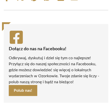
on
on
on
on
on
on
Facebook
X
Pinterest
WhatsApp
LinkedIn
Email
(Twitter)
Dołącz do nas na Facebooku!
Odkrywaj, dyskutuj i dziel się tym co najlepsze!
Przyłącz się do naszej społeczności na Facebooku,
gdzie możesz dowiedzieć się więcej o lokalnych
wydarzeniach w Ozorkowie. Twoje zdanie się liczy -
polub naszą stronę i bądź na bieżąco!
Polub nas!