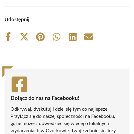
Udostępnij
Share
Share
Share
Share
Share
Share
on
on
on
on
on
on
Facebook
X
Pinterest
WhatsApp
LinkedIn
Email
(Twitter)
Dołącz do nas na Facebooku!
Odkrywaj, dyskutuj i dziel się tym co najlepsze!
Przyłącz się do naszej społeczności na Facebooku,
gdzie możesz dowiedzieć się więcej o lokalnych
wydarzeniach w Ozorkowie. Twoje zdanie się liczy -