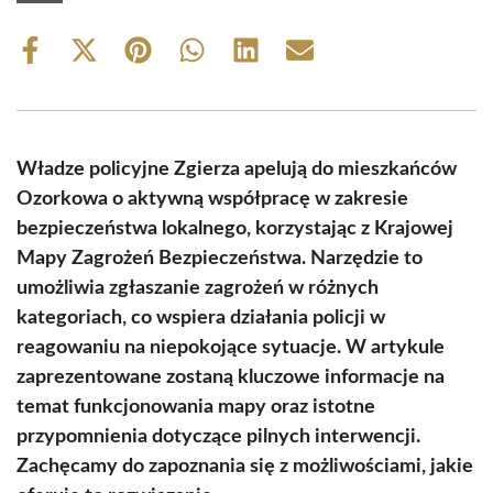
Share
Share
Share
Share
Share
Share
on
on
on
on
on
on
Facebook
X
Pinterest
WhatsApp
LinkedIn
Email
(Twitter)
Władze policyjne Zgierza apelują do mieszkańców
Ozorkowa o aktywną współpracę w zakresie
bezpieczeństwa lokalnego, korzystając z Krajowej
Mapy Zagrożeń Bezpieczeństwa. Narzędzie to
umożliwia zgłaszanie zagrożeń w różnych
kategoriach, co wspiera działania policji w
reagowaniu na niepokojące sytuacje. W artykule
zaprezentowane zostaną kluczowe informacje na
temat funkcjonowania mapy oraz istotne
przypomnienia dotyczące pilnych interwencji.
Zachęcamy do zapoznania się z możliwościami, jakie