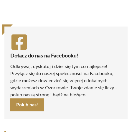
on
on
on
on
on
on
Facebook
X
Pinterest
WhatsApp
LinkedIn
Email
(Twitter)
Dołącz do nas na Facebooku!
Odkrywaj, dyskutuj i dziel się tym co najlepsze!
Przyłącz się do naszej społeczności na Facebooku,
gdzie możesz dowiedzieć się więcej o lokalnych
wydarzeniach w Ozorkowie. Twoje zdanie się liczy -
polub naszą stronę i bądź na bieżąco!
Polub nas!