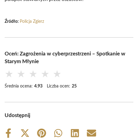
Źródło:
Policja Zgierz
Oceń: Zagrożenia w cyberprzestrzeni – Spotkanie w
Starym Młynie
★
★
★
★
★
Średnia ocena:
4.93
Liczba ocen:
25
Udostępnij
Share
Share
Share
Share
Share
Share