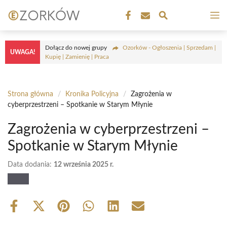
Przejdź
M
do
treści
Dołącz do nowej grupy
Ozorków - Ogłoszenia | Sprzedam |
UWAGA!
Kupię | Zamienię | Praca
Strona główna
/
Kronika Policyjna
/
Zagrożenia w
cyberprzestrzeni – Spotkanie w Starym Młynie
Zagrożenia w cyberprzestrzeni –
Spotkanie w Starym Młynie
Data dodania:
12 września 2025 r.
Share
Share
Share
Share
Share
Share
on
on
on
on
on
on
Facebook
X
Pinterest
WhatsApp
LinkedIn
Email