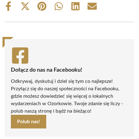
Share
Share
Share
Share
Share
Share
on
on
on
on
on
on
Facebook
X
Pinterest
WhatsApp
LinkedIn
Email
(Twitter)
Dołącz do nas na Facebooku!
Odkrywaj, dyskutuj i dziel się tym co najlepsze!
Przyłącz się do naszej społeczności na Facebooku,
gdzie możesz dowiedzieć się więcej o lokalnych
wydarzeniach w Ozorkowie. Twoje zdanie się liczy -
polub naszą stronę i bądź na bieżąco!
Polub nas!