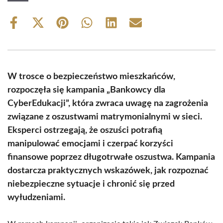
Share
Share
Share
Share
Share
Share
on
on
on
on
on
on
Facebook
X
Pinterest
WhatsApp
LinkedIn
Email
(Twitter)
W trosce o bezpieczeństwo mieszkańców,
rozpoczęła się kampania „Bankowcy dla
CyberEdukacji”, która zwraca uwagę na zagrożenia
związane z oszustwami matrymonialnymi w sieci.
Eksperci ostrzegają, że oszuści potrafią
manipulować emocjami i czerpać korzyści
finansowe poprzez długotrwałe oszustwa. Kampania
dostarcza praktycznych wskazówek, jak rozpoznać
niebezpieczne sytuacje i chronić się przed
wyłudzeniami.