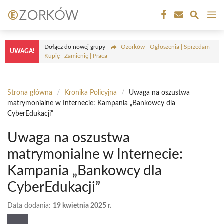
Przejdź
M
do
treści
Dołącz do nowej grupy
Ozorków - Ogłoszenia | Sprzedam |
UWAGA!
Kupię | Zamienię | Praca
Strona główna
/
Kronika Policyjna
/
Uwaga na oszustwa
matrymonialne w Internecie: Kampania „Bankowcy dla
CyberEdukacji”
Uwaga na oszustwa
matrymonialne w Internecie:
Kampania „Bankowcy dla
CyberEdukacji”
Data dodania:
19 kwietnia 2025 r.