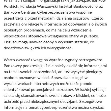
W ramach kampanii, organizacje takie jak Związek Banków
Polskich, Fundacja Warszawski Instytut Bankowości oraz
Bankowe Centrum Cyberbezpieczeństwa wspólnie
przestrzegają przed metodami działania oszustów. Często
zaczynają oni relacje w Internecie od opowiadania o swoich
osobistych problemach, co ma na celu wzbudzenie
współczucia i stopniowe wciągnięcie ofiary w pułapkę.
Oszuści mogą udawać osoby o wysokim statusie, co
dodatkowo zwiększa ich wiarygodność.
Warto zwracać uwagę na wyraźne sygnały ostrzegawcze.
Bankowcy podkreślają, iż nie należy dzielić się informacjami
na temat swoich oszczędności, ani też wysyłać pieniędzy
osobom poznanym w sieci. Sprawdzanie zdjęć w
wyszukiwarkach internetowych może także pomóc
zidentyfikować potencjalnych oszustów. W każdej sytuacji
zaleca się skonsultowanie swoich obaw z bliskimi, co może
uchronić przed niebezpiecznymi decyzjami. Szczegółowe
informacje na temat cyberbezpieczeństwa można uzyskać