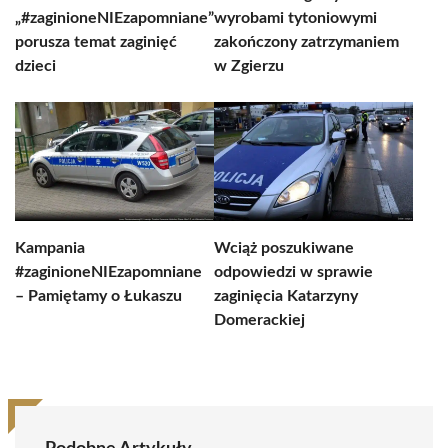
„#zaginioneNIEzapomniane”
wyrobami tytoniowymi
porusza temat zaginięć
zakończony zatrzymaniem
dzieci
w Zgierzu
Kampania
Wciąż poszukiwane
#zaginioneNIEzapomniane
odpowiedzi w sprawie
– Pamiętamy o Łukaszu
zaginięcia Katarzyny
Domerackiej