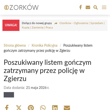
Przejdź
M
do
treści
Dołącz do nowej grupy
Ozorków - Ogłoszenia | Sprzedam |
UWAGA!
Kupię | Zamienię | Praca
Strona główna
/
Kronika Policyjna
/
Poszukiwany listem
gończym zatrzymany przez policję w Zgierzu
Poszukiwany listem gończym
zatrzymany przez policję w
Zgierzu
Data dodania:
21 maja 2026 r.
Share
Share
Share
Share
Share
Share