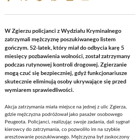
on
on
on
on
on
on
Facebook
X
Pinterest
WhatsApp
LinkedIn
Email
(Twitter)
W Zgierzu policjanci z Wydziału Kryminalnego
zatrzymali mężczyznę poszukiwanego listem
gończym. 52-latek, który miał do odbycia karę 5
miesięcy pozbawienia wolności, został zatrzymany
podczas rutynowej kontroli drogowej. Zgierzanie
mogą czuć się bezpieczniej, gdyż funkcjonariusze
skutecznie eliminują osoby ukrywające się przed
wymiarem sprawiedliwości.
Akcja zatrzymania miała miejsce na jednej z ulic Zgierza,
gdzie mężczyzna podróżował jako pasażer osobowego
Peugeota. Policjanci, realizując swoje zadania, dali sygnał
kierowcy do zatrzymania, co pozwoliło im na szybkie
aresztowanie poszukiwanego. Mężczyzna był zaskoczony