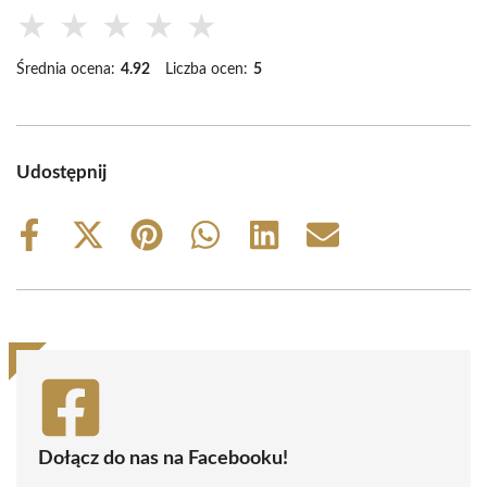
★
★
★
★
★
Średnia ocena:
4.92
Liczba ocen:
5
Udostępnij
Share
Share
Share
Share
Share
Share
on
on
on
on
on
on
Facebook
X
Pinterest
WhatsApp
LinkedIn
Email
(Twitter)
Dołącz do nas na Facebooku!