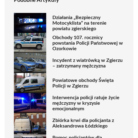
Podobne Artykuły
Działania „Bezpieczny
Motocyklista” na terenie
powiatu zgierskiego
Obchody 107. rocznicy
powstania Policji Państwowej w
Ozorkowie
Incydent z wiatrówką w Zgierzu
– zatrzymany mężczyzna
Powiatowe obchody Święta
Policji w Zgierzu
Interwencja policji ratuje życie
mężczyzny w kryzysie
emocjonalnym
Zbiórka krwi dla policjanta z
Aleksandrowa Łódzkiego
Pomoc policjantów dla