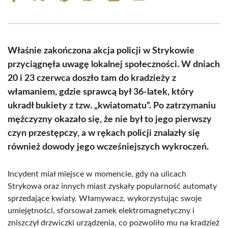
on
on
on
on
on
on
Facebook
X
Pinterest
WhatsApp
LinkedIn
Email
(Twitter)
Właśnie zakończona akcja policji w Strykowie
przyciągnęła uwagę lokalnej społeczności. W dniach
20 i 23 czerwca doszło tam do kradzieży z
włamaniem, gdzie sprawcą był 36-latek, który
ukradł bukiety z tzw. „kwiatomatu”. Po zatrzymaniu
mężczyzny okazało się, że nie był to jego pierwszy
czyn przestępczy, a w rękach policji znalazły się
również dowody jego wcześniejszych wykroczeń.
Incydent miał miejsce w momencie, gdy na ulicach
Strykowa oraz innych miast zyskały popularność automaty
sprzedające kwiaty. Włamywacz, wykorzystując swoje
umiejętności, sforsował zamek elektromagnetyczny i
zniszczył drzwiczki urządzenia, co pozwoliło mu na kradzież