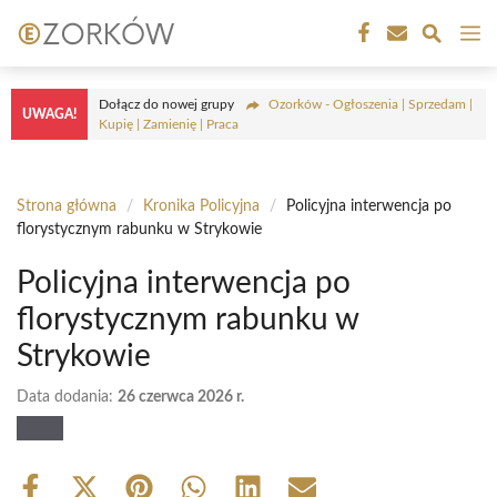
Przejdź
M
do
treści
Dołącz do nowej grupy
Ozorków - Ogłoszenia | Sprzedam |
UWAGA!
Kupię | Zamienię | Praca
Strona główna
/
Kronika Policyjna
/
Policyjna interwencja po
florystycznym rabunku w Strykowie
Policyjna interwencja po
florystycznym rabunku w
Strykowie
Data dodania:
26 czerwca 2026 r.
Share
Share
Share
Share
Share
Share