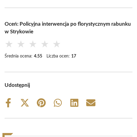
Oceń: Policyjna interwencja po florystycznym rabunku
w Strykowie
★
★
★
★
★
Średnia ocena:
4.55
Liczba ocen:
17
Udostępnij
Share
Share
Share
Share
Share
Share
on
on
on
on
on
on
Facebook
X
Pinterest
WhatsApp
LinkedIn
Email
(Twitter)