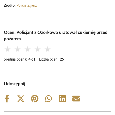
Źródło:
Policja Zgierz
Oceń: Policjant z Ozorkowa uratował cukiernię przed
pożarem
★
★
★
★
★
Średnia ocena:
4.61
Liczba ocen:
25
Udostępnij
Share
Share
Share
Share
Share
Share
on
on
on
on
on
on
Facebook
X
Pinterest
WhatsApp
LinkedIn
Email
(Twitter)