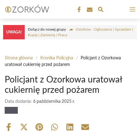
Przejdź
M
do
treści
Dołącz do nowej grupy
Ozorków - Ogłoszenia | Sprzedam |
UWAGA!
Kupię | Zamienię | Praca
Strona główna
/
Kronika Policyjna
/
Policjant z Ozorkowa
uratował cukiernię przed pożarem
Policjant z Ozorkowa uratował
cukiernię przed pożarem
Data dodania:
6 października 2025 r.
Share
Share
Share
Share
Share
Share
on
on
on
on
on
on
Facebook
X
Pinterest
WhatsApp
LinkedIn
Email