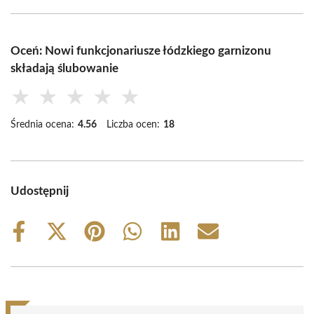
Oceń: Nowi funkcjonariusze łódzkiego garnizonu
składają ślubowanie
★
★
★
★
★
Średnia ocena:
4.56
Liczba ocen:
18
Udostępnij
Share
Share
Share
Share
Share
Share
on
on
on
on
on
on
Facebook
X
Pinterest
WhatsApp
LinkedIn
Email
(Twitter)