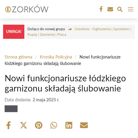
Przejdź
M
do
treści
Dołącz do nowej grupy
Ozorków - Ogłoszenia | Sprzedam |
UWAGA!
Kupię | Zamienię | Praca
Strona główna
/
Kronika Policyjna
/
Nowi funkcjonariusze
łódzkiego garnizonu składają ślubowanie
Nowi funkcjonariusze łódzkiego
garnizonu składają ślubowanie
Data dodania:
2 maja 2025 r.
Share
Share
Share
Share
Share
Share
on
on
on
on
on
on
Facebook
X
Pinterest
WhatsApp
LinkedIn
Email