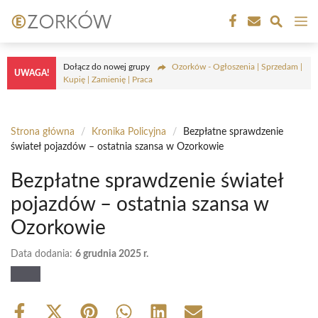
Przejdź
M
do
treści
Dołącz do nowej grupy
Ozorków - Ogłoszenia | Sprzedam |
UWAGA!
Kupię | Zamienię | Praca
Strona główna
/
Kronika Policyjna
/
Bezpłatne sprawdzenie
świateł pojazdów – ostatnia szansa w Ozorkowie
Bezpłatne sprawdzenie świateł
pojazdów – ostatnia szansa w
Ozorkowie
Data dodania:
6 grudnia 2025 r.
Share
Share
Share
Share
Share
Share