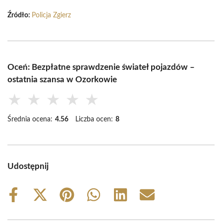
Źródło:
Policja Zgierz
Oceń: Bezpłatne sprawdzenie świateł pojazdów –
ostatnia szansa w Ozorkowie
★
★
★
★
★
Średnia ocena:
4.56
Liczba ocen:
8
Udostępnij
Share
Share
Share
Share
Share
Share
on
on
on
on
on
on
Facebook
X
Pinterest
WhatsApp
LinkedIn
Email
(Twitter)