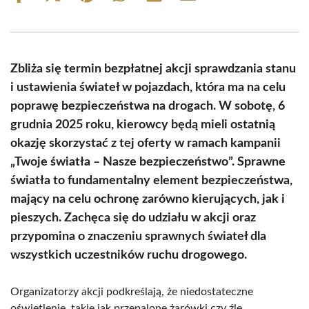
on
on
on
on
on
on
Facebook
X
Pinterest
WhatsApp
LinkedIn
Email
(Twitter)
Zbliża się termin bezpłatnej akcji sprawdzania stanu
i ustawienia świateł w pojazdach, która ma na celu
poprawę bezpieczeństwa na drogach. W sobotę, 6
grudnia 2025 roku, kierowcy będą mieli ostatnią
okazję skorzystać z tej oferty w ramach kampanii
„Twoje światła – Nasze bezpieczeństwo”. Sprawne
światła to fundamentalny element bezpieczeństwa,
mający na celu ochronę zarówno kierujących, jak i
pieszych. Zachęca się do udziału w akcji oraz
przypomina o znaczeniu sprawnych świateł dla
wszystkich uczestników ruchu drogowego.
Organizatorzy akcji podkreślają, że niedostateczne
oświetlenie, takie jak przepalone żarówki czy źle