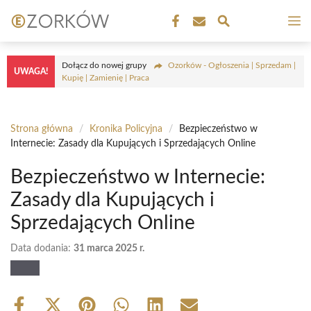
Przejdź
M
do
treści
Dołącz do nowej grupy
Ozorków - Ogłoszenia | Sprzedam |
UWAGA!
Kupię | Zamienię | Praca
Strona główna
/
Kronika Policyjna
/
Bezpieczeństwo w
Internecie: Zasady dla Kupujących i Sprzedających Online
Bezpieczeństwo w Internecie:
Zasady dla Kupujących i
Sprzedających Online
Data dodania:
31 marca 2025 r.
Share
Share
Share
Share
Share
Share