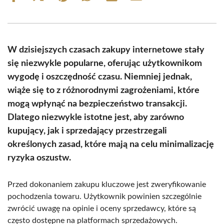
on
on
on
on
on
on
Facebook
X
Pinterest
WhatsApp
LinkedIn
Email
(Twitter)
W dzisiejszych czasach zakupy internetowe stały
się niezwykle popularne, oferując użytkownikom
wygodę i oszczędność czasu. Niemniej jednak,
wiąże się to z różnorodnymi zagrożeniami, które
mogą wpłynąć na bezpieczeństwo transakcji.
Dlatego niezwykle istotne jest, aby zarówno
kupujący, jak i sprzedający przestrzegali
określonych zasad, które mają na celu minimalizację
ryzyka oszustw.
Przed dokonaniem zakupu kluczowe jest zweryfikowanie
pochodzenia towaru. Użytkownik powinien szczególnie
zwrócić uwagę na opinie i oceny sprzedawcy, które są
często dostępne na platformach sprzedażowych.