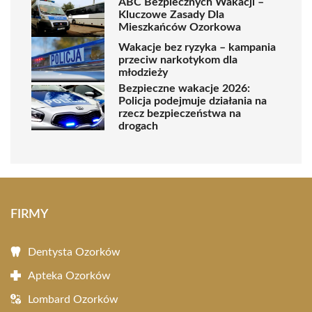
ABC Bezpiecznych Wakacji –
Kluczowe Zasady Dla
Mieszkańców Ozorkowa
Wakacje bez ryzyka – kampania
przeciw narkotykom dla
młodzieży
Bezpieczne wakacje 2026:
Policja podejmuje działania na
rzecz bezpieczeństwa na
drogach
FIRMY
Dentysta Ozorków
Apteka Ozorków
Lombard Ozorków