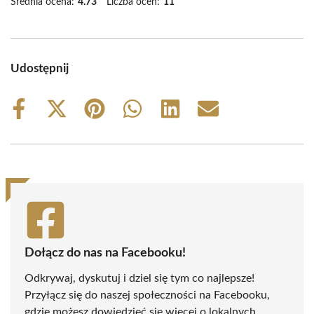
Średnia ocena:
4.73
Liczba ocen:
11
Udostępnij
Share
Share
Share
Share
Share
Share
on
on
on
on
on
on
Facebook
X
Pinterest
WhatsApp
LinkedIn
Email
(Twitter)
Dołącz do nas na Facebooku!
Odkrywaj, dyskutuj i dziel się tym co najlepsze!
Przyłącz się do naszej społeczności na Facebooku,
gdzie możesz dowiedzieć się więcej o lokalnych