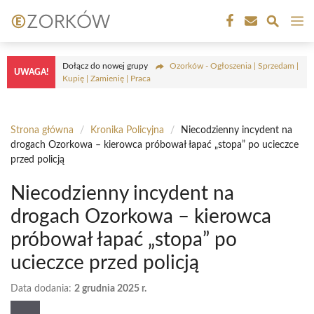
Przejdź
M
do
treści
Dołącz do nowej grupy
Ozorków - Ogłoszenia | Sprzedam |
UWAGA!
Kupię | Zamienię | Praca
Strona główna
/
Kronika Policyjna
/
Niecodzienny incydent na
drogach Ozorkowa – kierowca próbował łapać „stopa” po ucieczce
przed policją
Niecodzienny incydent na
drogach Ozorkowa – kierowca
próbował łapać „stopa” po
ucieczce przed policją
Data dodania:
2 grudnia 2025 r.