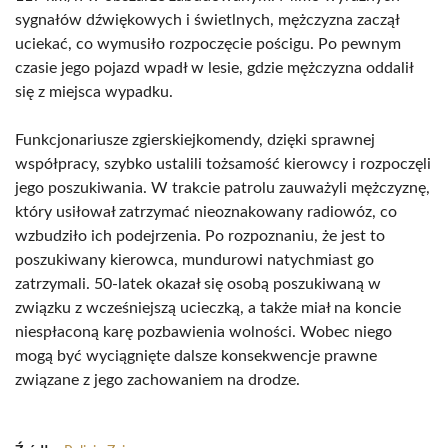
sygnałów dźwiękowych i świetlnych, mężczyzna zaczął
uciekać, co wymusiło rozpoczęcie pościgu. Po pewnym
czasie jego pojazd wpadł w lesie, gdzie mężczyzna oddalił
się z miejsca wypadku.
Funkcjonariusze zgierskiejkomendy, dzięki sprawnej
współpracy, szybko ustalili tożsamość kierowcy i rozpoczęli
jego poszukiwania. W trakcie patrolu zauważyli mężczyznę,
który usiłował zatrzymać nieoznakowany radiowóz, co
wzbudziło ich podejrzenia. Po rozpoznaniu, że jest to
poszukiwany kierowca, mundurowi natychmiast go
zatrzymali. 50-latek okazał się osobą poszukiwaną w
związku z wcześniejszą ucieczką, a także miał na koncie
niespłaconą karę pozbawienia wolności. Wobec niego
mogą być wyciągnięte dalsze konsekwencje prawne
związane z jego zachowaniem na drodze.