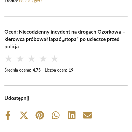
Źródło:
Policja Zgierz
Oceń: Niecodzienny incydent na drogach Ozorkowa –
kierowca próbował łapać „stopa” po ucieczce przed
policją
★
★
★
★
★
Średnia ocena:
4.75
Liczba ocen:
19
Udostępnij
Share
Share
Share
Share
Share
Share
on
on
on
on
on
on
Facebook
X
Pinterest
WhatsApp
LinkedIn
Email
(Twitter)