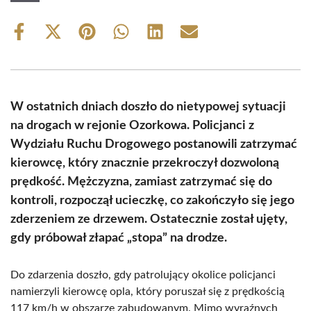
Share
Share
Share
Share
Share
Share
on
on
on
on
on
on
Facebook
X
Pinterest
WhatsApp
LinkedIn
Email
(Twitter)
W ostatnich dniach doszło do nietypowej sytuacji
na drogach w rejonie Ozorkowa. Policjanci z
Wydziału Ruchu Drogowego postanowili zatrzymać
kierowcę, który znacznie przekroczył dozwoloną
prędkość. Mężczyzna, zamiast zatrzymać się do
kontroli, rozpoczął ucieczkę, co zakończyło się jego
zderzeniem ze drzewem. Ostatecznie został ujęty,
gdy próbował złapać „stopa” na drodze.
Do zdarzenia doszło, gdy patrolujący okolice policjanci
namierzyli kierowcę opla, który poruszał się z prędkością
117 km/h w obszarze zabudowanym. Mimo wyraźnych