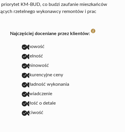
ią priorytet KM-BUD, co budzi zaufanie mieszkańców
jących rzetelnego wykonawcy remontów i prac
Najczęściej doceniane przez klientów:
fachowość
rzetelność
terminowość
konkurencyjne ceny
dokładność wykonania
doświadczenie
dbałość o detale
uczciwość