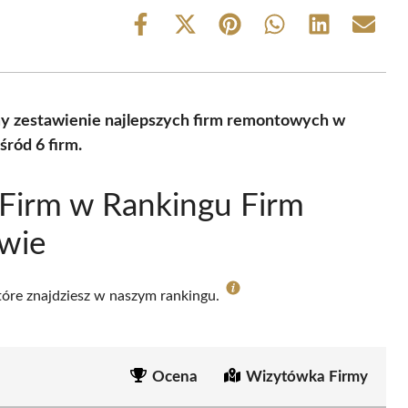
Share
Share
Share
Share
Share
Share
on
on
on
on
on
on
Facebook
X
Pinterest
WhatsApp
LinkedIn
Email
(Twitter)
y zestawienie najlepszych firm remontowych w
ród 6 firm.
Firm w Rankingu Firm
wie
które znajdziesz w naszym rankingu.
Ocena
Wizytówka Firmy