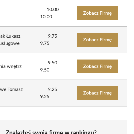
10.00
Zobacz Firmę
10.00
k Łukasz.
9.75
Zobacz Firmę
 usługowe
9.75
9.50
nia wnętrz
Zobacz Firmę
9.50
owe Tomasz
9.25
Zobacz Firmę
9.25
Znalazłeś swoją firmę w rankingu?