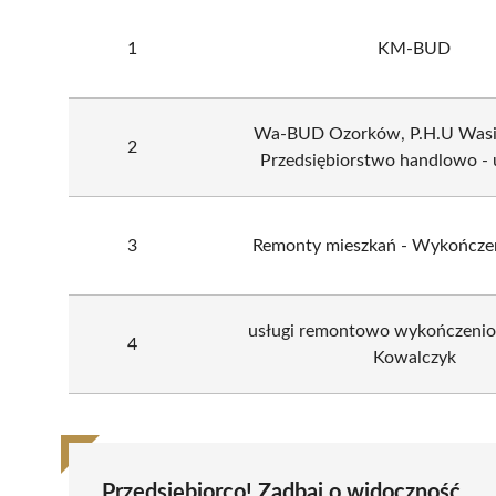
1
KM-BUD
Wa-BUD Ozorków, P.H.U Wasia
2
Przedsiębiorstwo handlowo -
3
Remonty mieszkań - Wykończe
usługi remontowo wykończeni
4
Kowalczyk
Przedsiębiorco! Zadbaj o widoczność