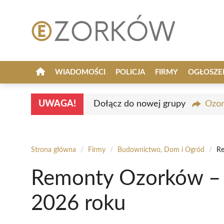
Przejdź
do
treści
WIADOMOŚCI
POLICJA
FIRMY
OGŁOSZE
UWAGA!
Dołącz do nowej grupy
Ozor
Strona główna
/
Firmy
/
Budownictwo, Dom i Ogród
/
Re
Remonty Ozorków – 
2026 roku