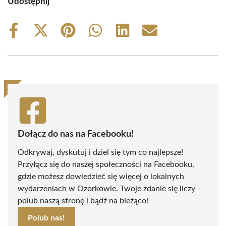
Udostępnij
Share
Share
Share
Share
Share
Share
on
on
on
on
on
on
Facebook
X
Pinterest
WhatsApp
LinkedIn
Email
(Twitter)
Dołącz do nas na Facebooku!
Odkrywaj, dyskutuj i dziel się tym co najlepsze!
Przyłącz się do naszej społeczności na Facebooku,
gdzie możesz dowiedzieć się więcej o lokalnych
wydarzeniach w Ozorkowie. Twoje zdanie się liczy -
polub naszą stronę i bądź na bieżąco!
Polub nas!