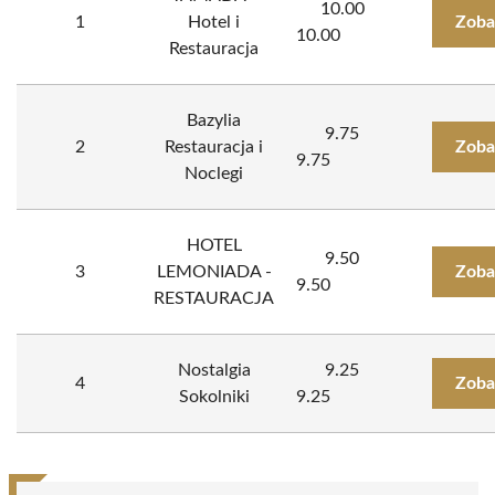
10.00
1
Hotel i
Zoba
10.00
Restauracja
Bazylia
9.75
2
Restauracja i
Zoba
9.75
Noclegi
HOTEL
9.50
3
LEMONIADA -
Zoba
9.50
RESTAURACJA
Nostalgia
9.25
4
Zoba
Sokolniki
9.25