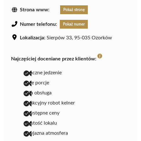
Strona www:
Pokaż stronę
Numer telefonu:
Pokaż numer
Lokalizacja:
Sierpów 33, 95-035 Ozorków
Najczęściej doceniane przez klientów:
smaczne jedzenie
duże porcje
miła obsługa
atrakcyjny robot kelner
przystępne ceny
czystość lokalu
przyjazna atmosfera