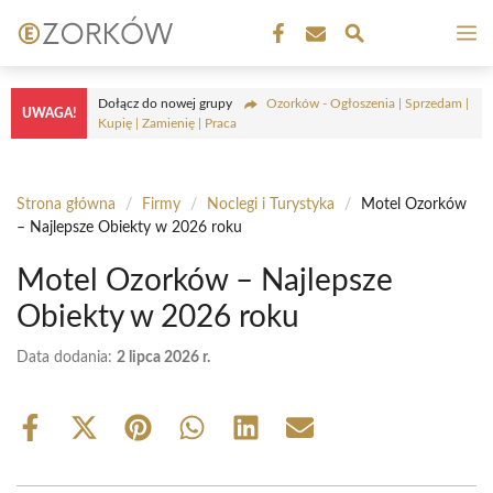
Przejdź
M
do
treści
Dołącz do nowej grupy
Ozorków - Ogłoszenia | Sprzedam |
UWAGA!
Kupię | Zamienię | Praca
Strona główna
/
Firmy
/
Noclegi i Turystyka
/
Motel Ozorków
– Najlepsze Obiekty w 2026 roku
Motel Ozorków – Najlepsze
Obiekty w 2026 roku
Data dodania:
2 lipca 2026 r.
Share
Share
Share
Share
Share
Share
on
on
on
on
on
on
Facebook
X
Pinterest
WhatsApp
LinkedIn
Email
(Twitter)