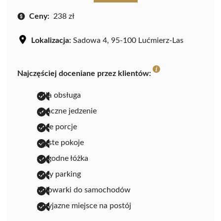
Ceny:
238 zł
Lokalizacja:
Sadowa 4, 95-100 Lućmierz-Las
Najczęściej doceniane przez klientów:
miła obsługa
smaczne jedzenie
duże porcje
czyste pokoje
wygodne łóżka
duży parking
ładowarki do samochodów
przyjazne miejsce na postój