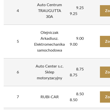
Auto Centrum
9.25
4
TRAUGUTTA
Zo
9.25
30A
Olejniczak
Arkadiusz.
9.00
5
Zo
Elektromechanika
9.00
samochodowa
Auto Center s.c.
8.75
6
Sklep
Zo
8.75
motoryzacyjny
8.50
7
RUBI-CAR
Zo
8.50