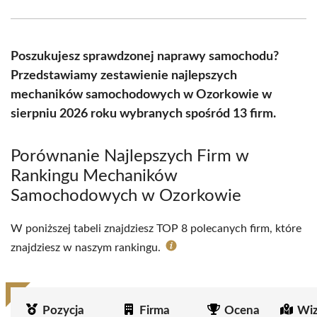
Facebook
X
Pinterest
WhatsApp
LinkedIn
Email
(Twitter)
Poszukujesz sprawdzonej naprawy samochodu?
Przedstawiamy zestawienie najlepszych
mechaników samochodowych w Ozorkowie w
sierpniu 2026 roku wybranych spośród 13 firm.
Porównanie Najlepszych Firm w
Rankingu Mechaników
Samochodowych w Ozorkowie
W poniższej tabeli znajdziesz TOP 8 polecanych firm, które
znajdziesz w naszym rankingu.
Pozycja
Firma
Ocena
Wiz