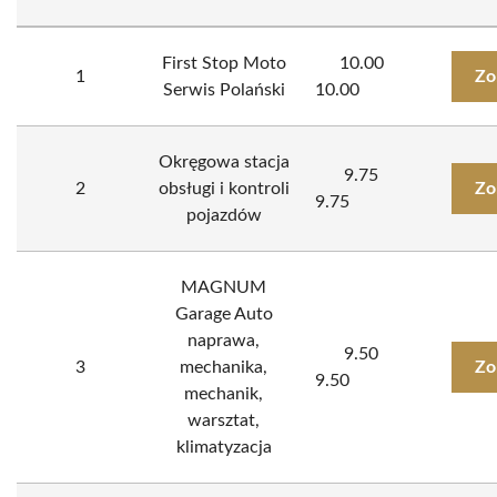
First Stop Moto
10.00
1
Zo
Serwis Polański
10.00
Okręgowa stacja
9.75
2
obsługi i kontroli
Zo
9.75
pojazdów
MAGNUM
Garage Auto
naprawa,
9.50
3
mechanika,
Zo
9.50
mechanik,
warsztat,
klimatyzacja