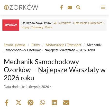
Przejdź
M
do
treści
Dołącz do nowej grupy
Ozorków - Ogłoszenia | Sprzedam |
UWAGA!
Kupię | Zamienię | Praca
Strona główna
/
Firmy
/
Motoryzacja i Transport
/
Mechanik
Samochodowy Ozorków – Najlepsze Warsztaty w 2026 roku
Mechanik Samochodowy
Ozorków – Najlepsze Warsztaty w
2026 roku
Data dodania:
1 sierpnia 2026 r.
Share
Share
Share
Share
Share
Share
on
on
on
on
on
on