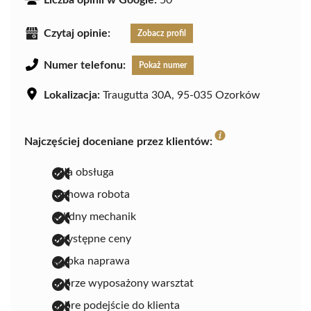
Liczba opinii w Google:
50
Czytaj opinie:
Zobacz profil
Numer telefonu:
Pokaż numer
Lokalizacja:
Traugutta 30A, 95-035 Ozorków
Najczęściej doceniane przez klientów:
miła obsługa
fachowa robota
solidny mechanik
przystępne ceny
szybka naprawa
dobrze wyposażony warsztat
dobre podejście do klienta