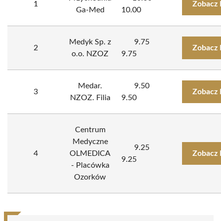
1
Zobacz 
Ga-Med
10.00
Medyk Sp. z
9.75
2
Zobacz 
o.o. NZOZ
9.75
Medar.
9.50
3
Zobacz 
NZOZ. Filia
9.50
Centrum
Medyczne
9.25
4
OLMEDICA
Zobacz 
9.25
- Placówka
Ozorków