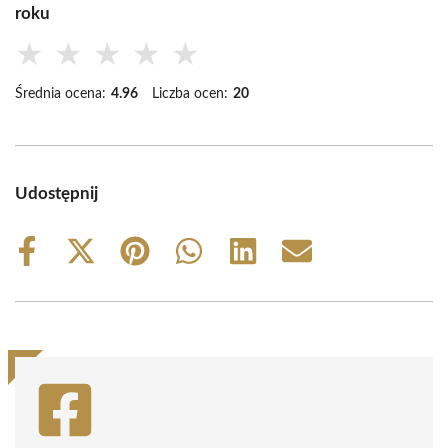
roku
★
★
★
★
★
Średnia ocena:
4.96
Liczba ocen:
20
Udostępnij
Share
Share
Share
Share
Share
Share
on
on
on
on
on
on
Facebook
X
Pinterest
WhatsApp
LinkedIn
Email
(Twitter)