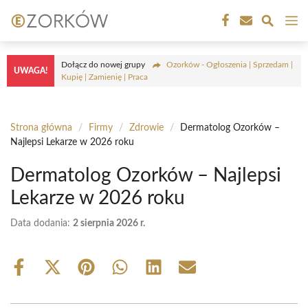
Przejdź
M
do
treści
Dołącz do nowej grupy
Ozorków - Ogłoszenia | Sprzedam |
UWAGA!
Kupię | Zamienię | Praca
Strona główna
/
Firmy
/
Zdrowie
/
Dermatolog Ozorków –
Najlepsi Lekarze w 2026 roku
Dermatolog Ozorków – Najlepsi
Lekarze w 2026 roku
Data dodania:
2 sierpnia 2026 r.
Share
Share
Share
Share
Share
Share
on
on
on
on
on
on
Facebook
X
Pinterest
WhatsApp
LinkedIn
Email
(Twitter)