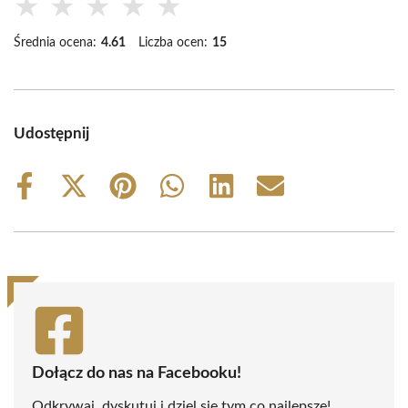
★
★
★
★
★
Średnia ocena:
4.61
Liczba ocen:
15
Udostępnij
Share
Share
Share
Share
Share
Share
on
on
on
on
on
on
Facebook
X
Pinterest
WhatsApp
LinkedIn
Email
(Twitter)
Dołącz do nas na Facebooku!
Odkrywaj, dyskutuj i dziel się tym co najlepsze!