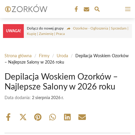
Przejdź
M
do
treści
Dołącz do nowej grupy
Ozorków - Ogłoszenia | Sprzedam |
UWAGA!
Kupię | Zamienię | Praca
Strona główna
/
Firmy
/
Uroda
/
Depilacja Woskiem Ozorków
– Najlepsze Salony w 2026 roku
Depilacja Woskiem Ozorków –
Najlepsze Salony w 2026 roku
Data dodania:
2 sierpnia 2026 r.
Share
Share
Share
Share
Share
Share
on
on
on
on
on
on
Facebook
X
Pinterest
WhatsApp
LinkedIn
Email
(Twitter)